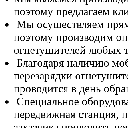
поэтому
предлагаем
кл
Мы осуществляем
пря
поэтому
производим оп
огнетушителей любых т
Благодаря наличию мо
перезарядки
огнетушит
проводится в день обр
Специальное оборудова
передвижная станция, п
заказчика
проводить
пе